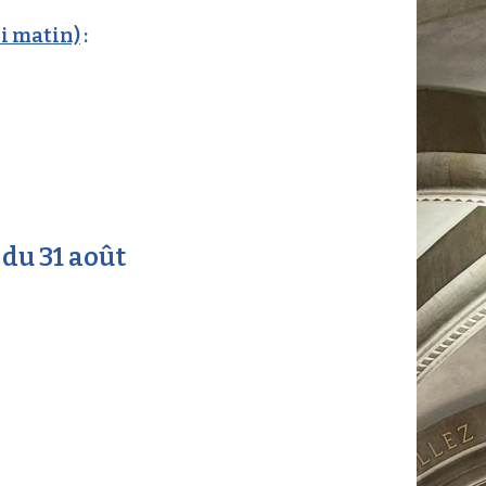
di matin)
:
du 31 août